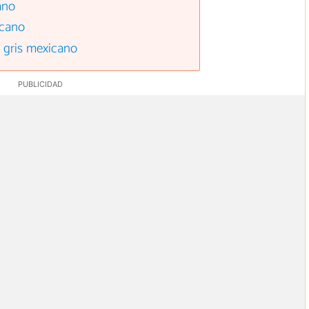
ano
icano
 gris mexicano