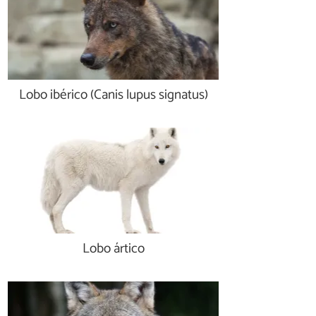
Lobo ibérico (Canis lupus signatus)
Lobo ártico