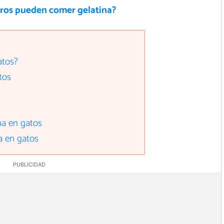
rros pueden comer gelatina?
atos?
tos
na en gatos
a en gatos