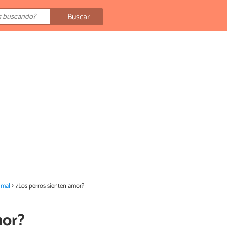
Buscar
imal
¿Los perros sienten amor?
mor?