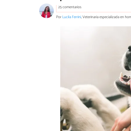
25 comentarios
Por
Lucila Ferrini
, Veterinaria especializada en ho