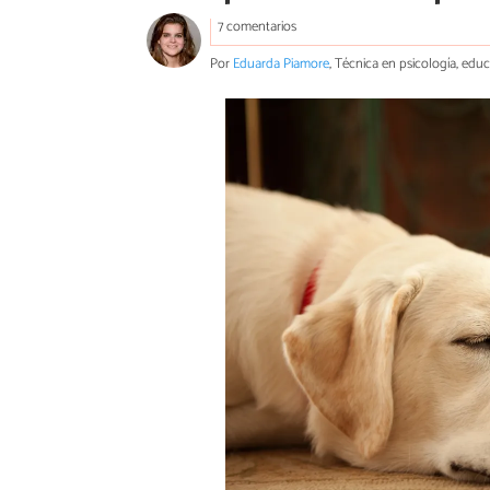
7 comentarios
Por
Eduarda Piamore
, Técnica en psicología, edu