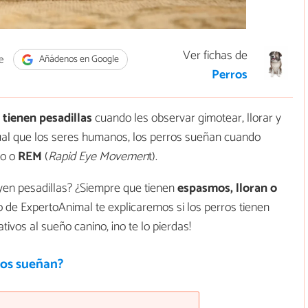
Ver fichas de
e
Añádenos en Google
Perros
 tienen pesadillas
cuando les observar gimotear, llorar y
gual que los seres humanos, los perros sueñan cuando
o o
REM
(
Rapid Eye Movemen
t).
uyen pesadillas? ¿Siempre que tienen
espasmos, lloran o
o de ExpertoAnimal te explicaremos si los perros tienen
tivos al sueño canino, ¡no te lo pierdas!
tos sueñan?