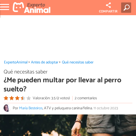
COMPARTIR
ExpertoAnimal
Antes de adoptar
Qué necesitas saber
Qué necesitas saber
¿Me pueden multar por llevar al perro
suelto?
Valoración: 3.5 (2 votos)
2 comentarios
Por
María Besteiros
, ATV y peluquera canina/felina.
11 octubre 2023