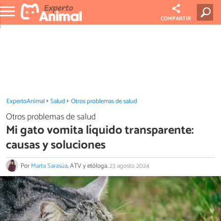
COMPARTIR
ExpertoAnimal
Salud
Otros problemas de salud
Otros problemas de salud
Mi gato vomita líquido transparente:
causas y soluciones
Por
Marta Sarasúa
, ATV y etóloga.
23 agosto 2024