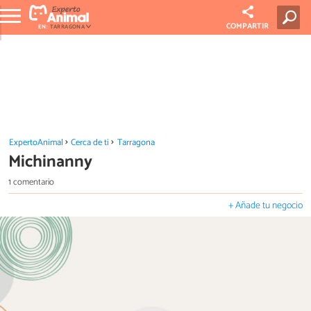
COMPARTIR
EN:
TARRAGONA
ExpertoAnimal
Cerca de ti
Tarragona
Michinanny
1 comentario
+ Añade tu negocio