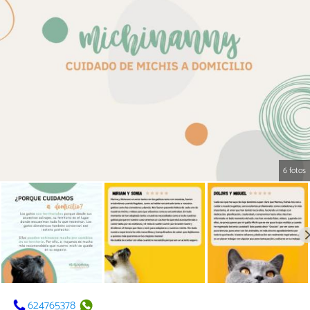
6 fotos
624765378