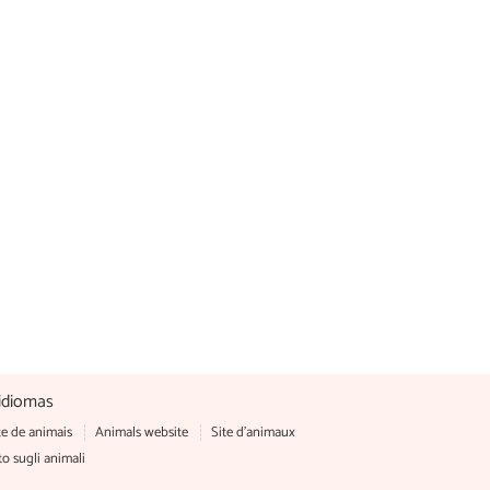
idiomas
te de animais
Animals website
Site d'animaux
to sugli animali