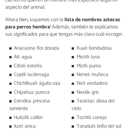
cachorros quieren un nombre más específico según el
aspecto del animal.
Ahora bien, ¡vayamos con la
lista de nombres aztecas
para perros hembra
! Además, también te explicamos
sus significados para que tengas más claro cuál escoger.
Anacaona: flor dorada
Kuali: bondadosa
Atl: agua
Meztli: luna
Citlali: estrella
Miztli: puma
Coptil: luciérnaga
Nenet: muñeca
Chichilkuali: águila roja
Neli: verdadera
Chipahua: pureza
Nextik: gris
Eréndira: princesa
Teoiztac: diosa del
sonriente
cielo
Huitzilli: colibrí
Tochtli: conejo
Itzel: única
Tonatiuh: brillo del sol