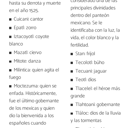
considerado una de las
hasta su derrota y muerte
principales divinidades
en el año 1525.
dentro del panteón
Cuicani: cantor
mexicano. Se le
Epatl: zorro
identificaba con la luz, la
Iztacoyotl: coyote
vida, el color blanco y la
blanco
fertilidad.
Mazatl: ciervo
Stan: frijol
Mitote: danza
Tecolotl: búho
Milintica: quien agita el
Tecuani: jaguar
fuego
Teotl: dios
Moctezuma: quien se
Tlacelel: el héroe más
enfada. Históricamente,
grande
fue el último gobernante
Tlahtoani: gobernante
de los mexicas y quien
Tláloc: dios de la lluvia
dio la bienvenida a los
y las tormentas
españoles cuando