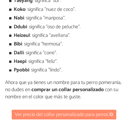
Taeyang
: significa "sol".
Koko
: significa "nuez de coco".
Nabi
: significa "mariposa".
Ddubi
: significa "oso de peluche".
Heizeul
: significa "avellana".
Bibi
: significa "hermosa".
Dalli
: significa "corre".
Haepi
: significa "feliz".
Ppobbi
: significa "lindo".
Ahora que ya tienes un nombre para tu perro pomerania,
no dudes en
comprar un collar personalizado
con su
nombre en el color que más te guste.
Ver precio del collar personalizado para perros ⧉