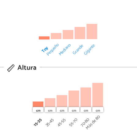
Pequeño
Mediano
Gigante
Grande
Toy
Altura
Más de 80
70-80
45-55
55-70
15-35
35-45