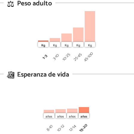
Peso adulto
45-100
25-45
10-25
3-10
1-3
Esperanza de vida
15-20
10-12
12-14
8-10