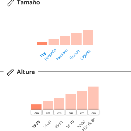
Tamaño
Pequeño
Mediano
Gigante
Grande
Toy
Altura
Más de 80
70-80
45-55
55-70
15-35
35-45