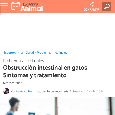
COMPARTIR
ExpertoAnimal
Salud
Problemas intestinales
Problemas intestinales
Obstrucción intestinal en gatos -
Síntomas y tratamiento
6 comentarios
Por
Gonzalo Kern
, Estudiante de veterinaria.
Actualizado: 22 julio 2024