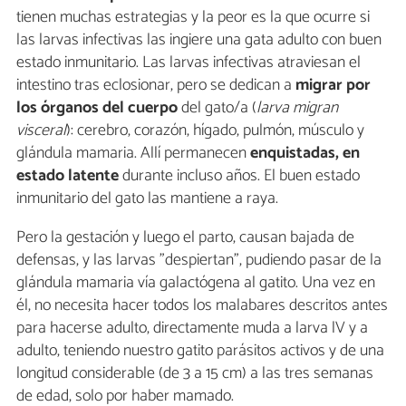
tienen muchas estrategias y la peor es la que ocurre si
las larvas infectivas las ingiere una gata adulto con buen
estado inmunitario. Las larvas infectivas atraviesan el
intestino tras eclosionar, pero se dedican a
migrar por
los órganos del cuerpo
del gato/a (
larva migran
visceral
): cerebro, corazón, hígado, pulmón, músculo y
glándula mamaria. Allí permanecen
enquistadas, en
estado latente
durante incluso años. El buen estado
inmunitario del gato las mantiene a raya.
Pero la gestación y luego el parto, causan bajada de
defensas, y las larvas "despiertan", pudiendo pasar de la
glándula mamaria vía galactógena al gatito. Una vez en
él, no necesita hacer todos los malabares descritos antes
para hacerse adulto, directamente muda a larva lV y a
adulto, teniendo nuestro gatito parásitos activos y de una
longitud considerable (de 3 a 15 cm) a las tres semanas
de edad, solo por haber mamado.