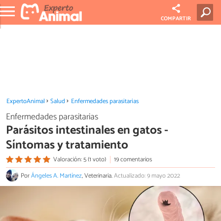
COMPARTIR
ExpertoAnimal
Salud
Enfermedades parasitarias
Enfermedades parasitarias
Parásitos intestinales en gatos -
Síntomas y tratamiento
Valoración: 5 (1 voto)
19 comentarios
Por
Ángeles A. Martínez
, Veterinaria.
Actualizado: 9 mayo 2022