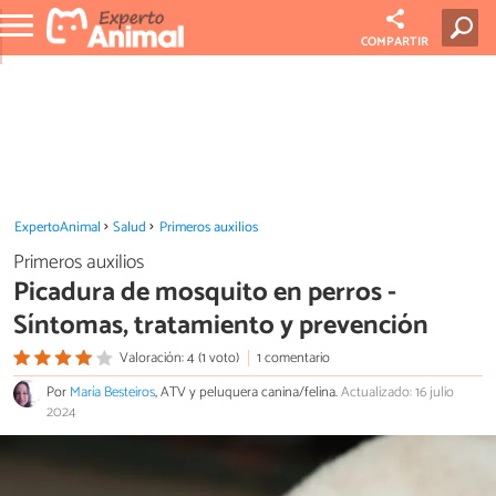
COMPARTIR
ExpertoAnimal
Salud
Primeros auxilios
Primeros auxilios
Picadura de mosquito en perros -
Síntomas, tratamiento y prevención
Valoración: 4 (1 voto)
1 comentario
Por
María Besteiros
, ATV y peluquera canina/felina.
Actualizado: 16 julio
2024