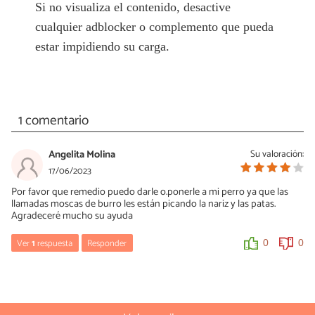
Si no visualiza el contenido, desactive
cualquier adblocker o complemento que pueda
estar impidiendo su carga.
1 comentario
Angelita Molina
Su valoración:
17/06/2023
Por favor que remedio puedo darle o.ponerle a mi perro ya que las
llamadas moscas de burro les están picando la nariz y las patas.
Agradeceré mucho su ayuda
Ver
1
respuesta
Responder
0
0
María Besteiros
19/06/2023
Hola, no sé cuáles son esas moscas. Imagino que habrá algún