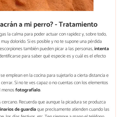
alacrán a mi perro? - Tratamiento
as la calma para poder actuar con rapidez y, sobre todo,
muy dolorido. Si es posible y no te supone una pérdida
s escorpiones también pueden picar a las personas,
intenta
dentificarse para saber qué especie es y cuál es el efecto
se emplean en la cocina para sujetarlo a cierta distancia e
 cerrar. Si no te ves capaz o no cuentas con los elementos
al menos
fotografíalo
.
cercano. Recuerda que aunque la picadura se produzca
rinarios de guardia
que precisamente atienden cuando las
che, los días festivos, etc. Ten siempre a mano el teléfono