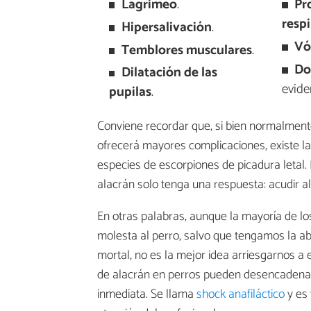
Lagrimeo
.
Pr
respi
Hipersalivación
.
Vó
Temblores musculares
.
Do
Dilatación de las
evide
pupilas
.
Conviene recordar que, si bien normalmente
ofrecerá mayores complicaciones, existe la p
especies de escorpiones de picadura letal. 
alacrán solo tenga una respuesta: acudir al 
En otras palabras, aunque la mayoría de l
molesta al perro, salvo que tengamos la ab
mortal, no es la mejor idea arriesgarnos a 
de alacrán en perros pueden desencadenar
inmediata. Se llama
shock anafiláctico
y e
s