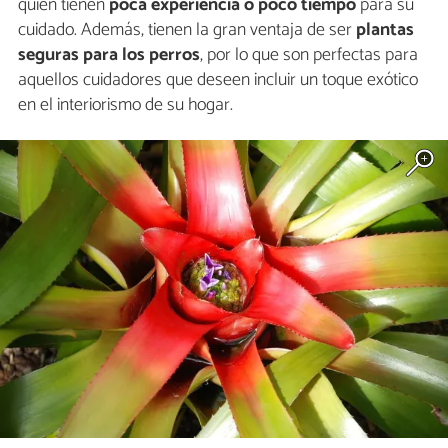
quien tienen
poca experiencia o poco tiempo
para su
cuidado. Además, tienen la gran ventaja de ser
plantas
seguras para los perros
, por lo que son perfectas para
aquellos cuidadores que deseen incluir un toque exótico
en el interiorismo de su hogar.