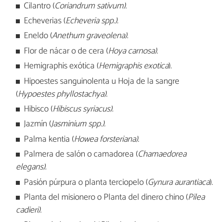
Cilantro (
Coriandrum sativum).
Echeverias (
Echeveria spp.).
Eneldo (
Anethum graveolena).
Flor de nácar o de cera (
Hoya carnosa).
Hemigraphis exótica (
Hemigraphis exotica
).
Hipoestes sanguinolenta u Hoja de la sangre
(
Hypoestes phyllostachya).
Hibisco (
Hibiscus syriacus).
Jazmín (
Jasminium spp.).
Palma kentia (
Howea forsteriana).
Palmera de salón o camadorea (
Chamaedorea
elegans).
Pasión púrpura o planta terciopelo (
Gynura aurantiaca
).
Planta del misionero o Planta del dinero chino (
Pilea
cadieri).