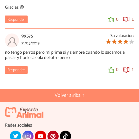
Gracias 😄
Responder
0
1
99575
Su valoración:
21/05/2019
no tengo perros pero mi prima si y siempre cuando lo sacamos a
pasiar y huele la cola del otro perro
Responder
0
1
Volver arriba ↑
Redes sociales