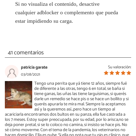
Si no visualiza el contenido, desactive
cualquier adblocker o complemento que pueda
estar impidiendo su carga.
41 comentarios
patricia garate
Su valoración:
03/08/2021
Tengo una perrita que yá tiene 12 años, siempre fué
de diferente a las otras, tengo 6 en total, se baña si
tiene ganas, las uñas las tiene larguísimas, si querés
darle un remedio se hace pis o se hace un bollito y si
querés apurarla te mira mal. Siempre la aceptamos
así y la queremos así...pero hace un tiempo al
acariciarla encontramos dos bultos en su panza, ella fue castrada a
los 7 meses. Estoy super preocupada, por su edad, por lo arisca,no se
deja poner pretal, si se lo coloco no camina, si insisto se hace pis. No
sé cómo moverme. Con el tema de la pandemia, los veterinarios no
hacen domicilio. Ella es nube. Si ella no nota que tu ojo es clínico, que