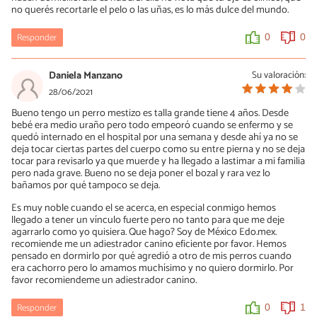
no querés recortarle el pelo o las uñas, es lo más dulce del mundo.
Responder
0
0
Daniela Manzano
Su valoración:
28/06/2021
Bueno tengo un perro mestizo es talla grande tiene 4 años. Desde
bebé era medio uraño pero todo empeoró cuando se enfermo y se
quedó internado en el hospital por una semana y desde ahí ya no se
deja tocar ciertas partes del cuerpo como su entre pierna y no se deja
tocar para revisarlo ya que muerde y ha llegado a lastimar a mi familia
pero nada grave. Bueno no se deja poner el bozal y rara vez lo
bañamos por qué tampoco se deja.
Es muy noble cuando el se acerca, en especial conmigo hemos
llegado a tener un vínculo fuerte pero no tanto para que me deje
agarrarlo como yo quisiera. Que hago? Soy de México Edo.mex.
recomiende me un adiestrador canino eficiente por favor. Hemos
pensado en dormirlo por qué agredió a otro de mis perros cuando
era cachorro pero lo amamos muchísimo y no quiero dormirlo. Por
favor recomiendeme un adiestrador canino.
Responder
0
1