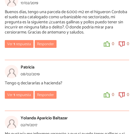
17/02/2019
Buenos días, tengo una parcela de 6.000 m2 en el higueron Cordoba
el suelo esta catalogado como urbanizable-no sectorizado, mi
pregunta es la siguiente: ¿cuantas gallinas y pollos puedo tener sin
incurrir en ninguna falta o delito?. O donde podria mirar para
cersiorarme. Gracias de antemano y saludos.
Ver
1
respuesta
Responder
0
0
Mercè Garcia
20/02/2019
Patricia
Hola Manuel, si tu intención es explotar a las gallinas para sacar
08/02/2019
rendimiento de ellas deberías consultar con un abogado
Tengo q declararlas a hacienda?
especializado en derecho inmobiliario. Nosotros no podemos
ayudarte en este aspecto.
Ver
1
respuesta
Responder
0
0
0
0
Mercè Garcia
11/02/2019
Yolanda Aparicio Baltazar
Hola Patricia, si se trata de animales domésticos no debes
02/11/2017
declarar su compra a hacienda, no obstante, lo más probable es