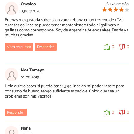
Osvaldo
Su valoración:
03/04/2020
Buenas me gustaría saber si en zona urbana en un terreno de 11*20
cuantas gallinas se puede tener manteniendo todo el gallinero y
gallinas como corresponde . Soy de Argentina buenos aires. Desde ya
muchas gracias
Ver
1
respuesta
Responder
0
0
Agustin
30/05/2022
Noe Tamayo
Hola Osvaldo, Yo soy de Buenos Aires Provincia, se considera 4
01/08/2019
metros cuadrados por gallina, por lo tanto en tu lote podrías
Hola quiero saber si puedo tener 3 gallinas en mi patio trasero para
tener hasta 55 gallinas, si son menos seran mas felices y gastaras
consumo de huevo, tengo suficiente espacio,el único que sea un
menos en alimento, ya que podran obtener mas alimento de la
problema son mis vecinos
tierra.
0
0
Responder
0
0
Maria