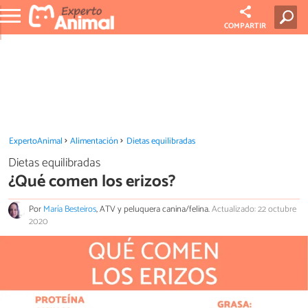
COMPARTIR
ExpertoAnimal
Alimentación
Dietas equilibradas
Dietas equilibradas
¿Qué comen los erizos?
Por
María Besteiros
, ATV y peluquera canina/felina.
Actualizado: 22 octubre
2020