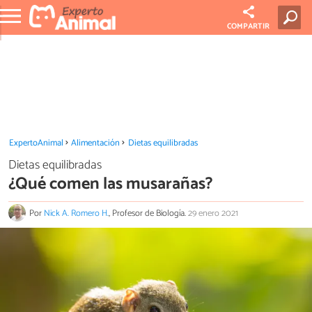
COMPARTIR
ExpertoAnimal
Alimentación
Dietas equilibradas
Dietas equilibradas
¿Qué comen las musarañas?
Por
Nick A. Romero H.
, Profesor de Biología.
29 enero 2021