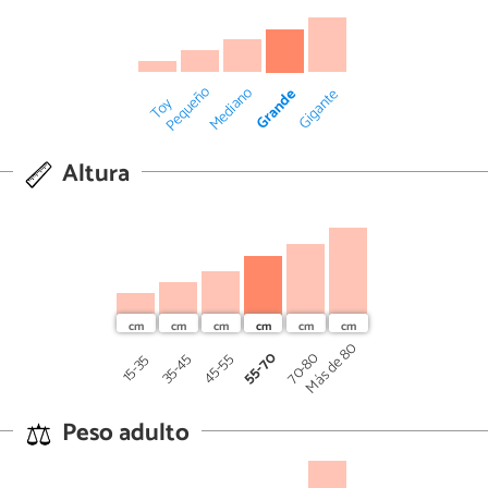
Pequeño
Mediano
Grande
Gigante
Toy
Altura
Más de 80
55-70
70-80
45-55
35-45
15-35
Peso adulto