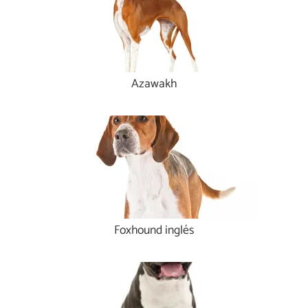
Azawakh
Foxhound inglés