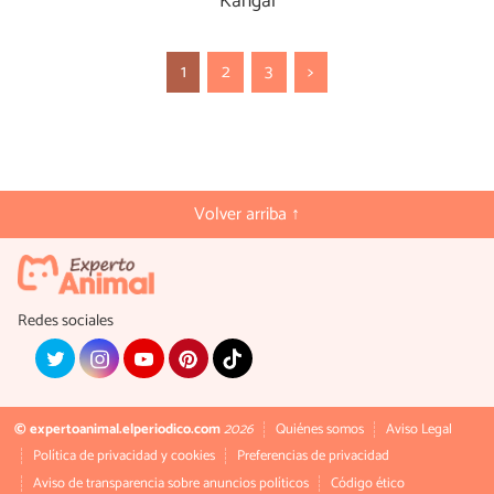
Kangal
1
2
3
>
Volver arriba ↑
Redes sociales
© expertoanimal.elperiodico.com
2026
Quiénes somos
Aviso Legal
Política de privacidad y cookies
Preferencias de privacidad
Aviso de transparencia sobre anuncios políticos
Código ético