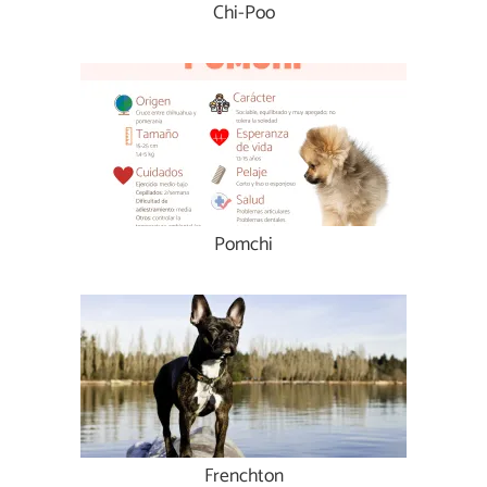
Chi-Poo
Pomchi
Frenchton