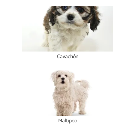
Cavachón
Maltipoo