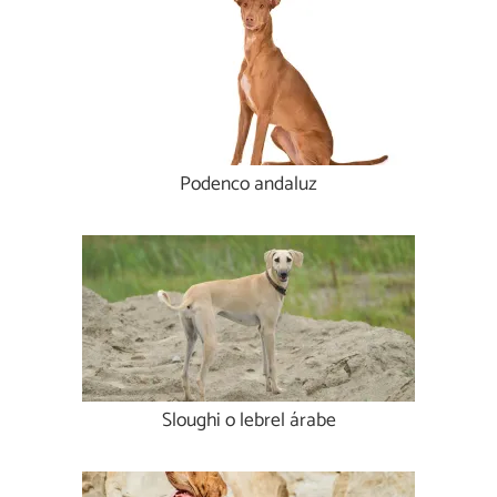
Podenco andaluz
Sloughi o lebrel árabe