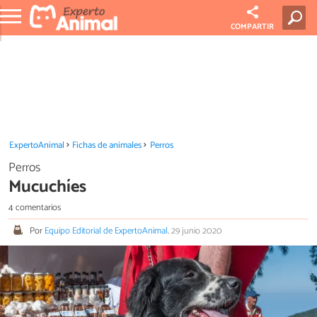
COMPARTIR
ExpertoAnimal
Fichas de animales
Perros
Perros
Mucuchíes
4 comentarios
Por
Equipo Editorial de ExpertoAnimal
.
29 junio 2020