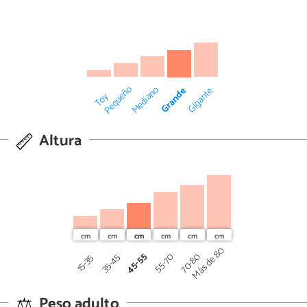
Pequeño
Mediano
Grande
Gigante
Toy
Altura
Más de 80
45-55
70-80
55-70
35-45
15-35
Peso adulto