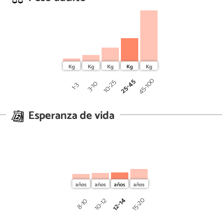
45-100
25-45
10-25
3-10
1-3
Esperanza de vida
12-14
15-20
10-12
8-10