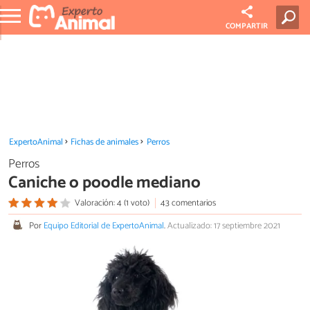
COMPARTIR
ExpertoAnimal
Fichas de animales
Perros
Perros
Caniche o poodle mediano
Valoración: 4 (1 voto)
43 comentarios
Por
Equipo Editorial de ExpertoAnimal
.
Actualizado: 17 septiembre 2021