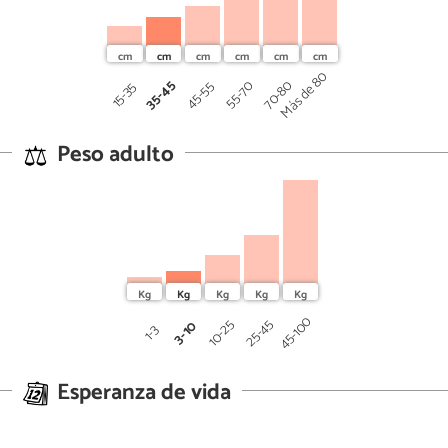
Más de 80
35-45
70-80
45-55
55-70
15-35
Peso adulto
45-100
25-45
10-25
3-10
1-3
Esperanza de vida