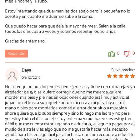
media noche y la subo.
Estoy intentando que duerman las dos abajo pero la pequeña no lo
acepta y en cuanto me duermo sube a la cama.
Que puedo hacer para que deje la mayor de mear. Salen a la calle
todos los días cuatro veces, y solemos respetar los horarios.
Gracias de antemano!
Responder
0
0
Daya
Su valoración:
03/10/2019
Hola, tengo un bulldog inglés, tiene 3 meses y tiene con mi pareja y yo
alrededor de 15 días, quiero corregir que no me muerda, quiere
morder mis pies y piernas en ocaciones cuando está muy activo, al
jugar con él busca su juguete pero lo acerca a mí para buscar mi
mano o pies para morderlos, cometí el error de subirlo a mueble y
ahora quiere que lo suba siempre y sino lo hago me ladra y no para,
yo estoy todo el día con él, estoy enferma y muchas veces estoy tan
débil que me cuenta estar jugando o educarlo, le llegue a pegar por el
muslo de a atrás y es algo que no me gustaría hacer más, necesito
ayuda para hacer algo fácil para mí hasta que me recupere a educarlo