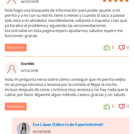
Hola. Tengo un perrito adoptado que es súper intenso, al parecer
14/05/2018
sufrió maltrato en la calle, y siempre estaba estresado y
hola hago una búsqueda de información para poder ayudar a mi
temblando. Probe de todo incluido el collar de feromonas y con el
perrita y a mi con su estrés, tiene 5 meses y cuando la saco a pasear
aceite de CBD se mantiene muy bien, ha reducido su estrés como
solo esta a mi alrededor mordiéndome, saltando e inquieta, creo que
un 70%
ya localice el problema y siguiendo las recomendaciones
encontradas en esta pagina espero ayudarnos, saludos espero me
0
0
funcionen. gracias
Responder
0
0
lourdes
12/05/2018
hola, mi pregunta versa sobre cómo conseguir que mi perrita viejita
no se ponga nerviosa y ansiosa por la comida al llegar la noche,
incluso después de cenar continúa muy ansiosa y no hay nada que la
calme, por favor díganme algún método casero, gracias y un saludo
Responder
0
0
Eva López (Editor/a de ExpertoAnimal)
14/05/2018