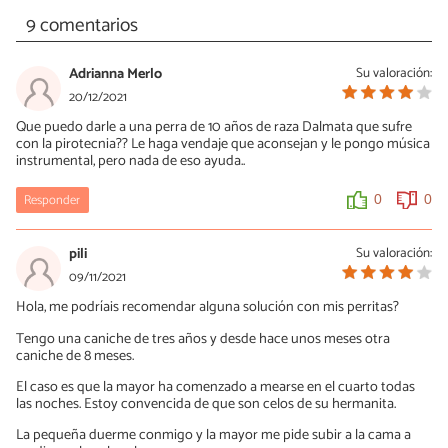
9 comentarios
Adrianna Merlo
Su valoración:
20/12/2021
Que puedo darle a una perra de 10 años de raza Dalmata que sufre
con la pirotecnia?? Le haga vendaje que aconsejan y le pongo música
instrumental, pero nada de eso ayuda..
Responder
0
0
pili
Su valoración:
09/11/2021
Hola, me podríais recomendar alguna solución con mis perritas?
Tengo una caniche de tres años y desde hace unos meses otra
caniche de 8 meses.
El caso es que la mayor ha comenzado a mearse en el cuarto todas
las noches. Estoy convencida de que son celos de su hermanita.
La pequeña duerme conmigo y la mayor me pide subir a la cama a