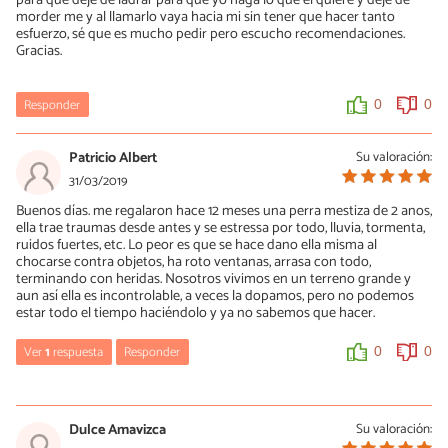
para que deje de ladrar para que yo haga lo que el quiere y deje de
morder me y al llamarlo vaya hacia mi sin tener que hacer tanto
esfuerzo, sé que es mucho pedir pero escucho recomendaciones.
Gracias.
Responder
0
0
Patricio Albert
Su valoración:
31/03/2019
Buenos días. me regalaron hace 12 meses una perra mestiza de 2 anos,
ella trae traumas desde antes y se estressa por todo, lluvia, tormenta,
ruidos fuertes, etc. Lo peor es que se hace dano ella misma al
chocarse contra objetos, ha roto ventanas, arrasa con todo,
terminando con heridas. Nosotros vivimos en un terreno grande y
aun así ella es incontrolable, a veces la dopamos, pero no podemos
estar todo el tiempo haciéndolo y ya no sabemos que hacer.
Ver
1
respuesta
Responder
0
0
Steph
23/02/2024
Dulce Amavizca
Su valoración: