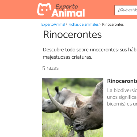
ExpertoAnimal
Fichas de animales
Rinocerontes
Rinocerontes
Descubre todo sobre rinocerontes: sus hábi
majestuosas criaturas.
5 razas
Rinoceront
La biodiversi
unos signific
bicornis) es 