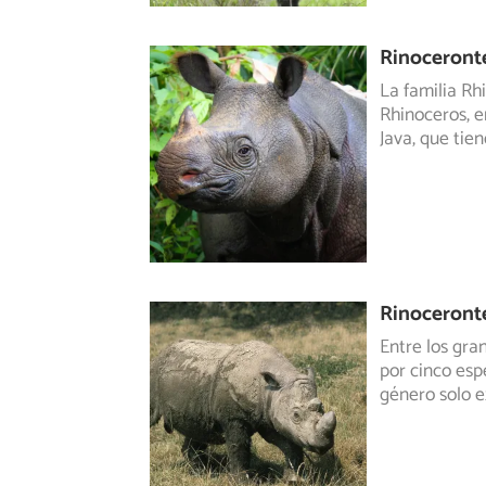
Rinoceronte
La familia Rh
Rhinoceros, e
Java, que tie
Rinoceront
Entre los gra
por cinco esp
género solo e