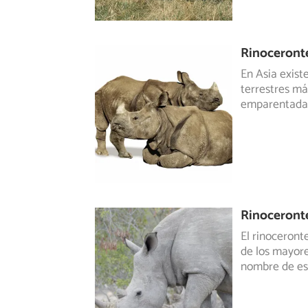
Rinoceronte
En Asia exist
terrestres má
emparentadas
Rinoceront
El rinoceront
de los mayor
nombre de est