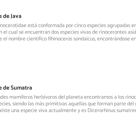
 de Java
inocerotidae está conformada por cinco especies agrupadas en
n el cual se encuentran
dos especies vivas de rinocerontes asiá
ne el nombre científico Rhinoceros sondaicus, encontrándose en
e de Sumatra
ndes mamíferos herbívoros del planeta encontramos a los rinoc
ecies, siendo
las más primitivas aquellas que forman parte del
xiste una especie viva actualmente y es Dicerorhinus sumatren