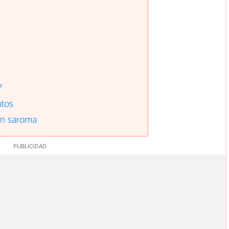
?
atos
on saroma