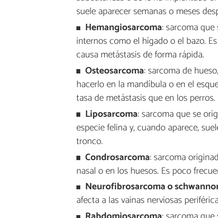
suele aparecer semanas o meses desp
Hemangiosarcoma
: sarcoma que 
internos como el hígado o el bazo. E
causa metástasis de forma rápida.
Osteosarcoma
: sarcoma de hueso
hacerlo en la mandíbula o en el esqu
tasa de metástasis que en los perros.
Liposarcoma
: sarcoma que se orig
especie felina y, cuando aparece, suel
tronco.
Condrosarcoma
: sarcoma origina
nasal o en los huesos. Es poco frecu
Neurofibrosarcoma o schwanno
afecta a las vainas nerviosas periférica
Rabdomiosarcoma
: sarcoma que 