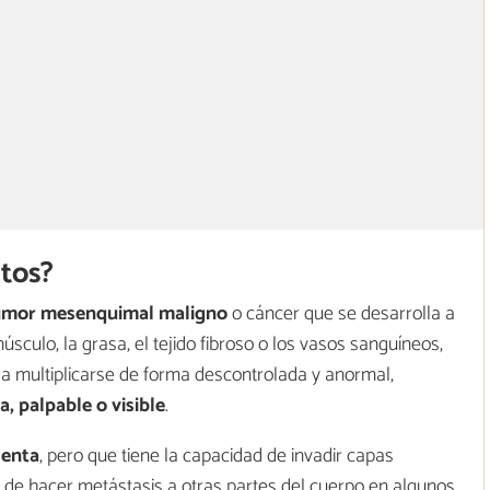
tos?
umor mesenquimal maligno
o cáncer que se desarrolla a
músculo, la grasa, el tejido fibroso o los vasos sanguíneos,
a multiplicarse de forma descontrolada y anormal,
a, palpable o visible
.
lenta
, pero que tiene la capacidad de invadir capas
o de hacer metástasis a otras partes del cuerpo en algunos