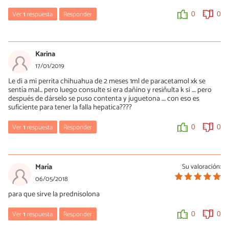
Ver
1
respuesta
Responder
0
0
María Besteiros
23/02/2022
Karina
Hola, tienes que darle lo que te recete el veterinario. Un saludo.
17/01/2019
Le di a mi perrita chihuahua de 2 meses 1ml de paracetamol xk se
0
0
sentía mal... pero luego consulte si era dañino y resiñulta k si .... pero
después de dárselo se puso contenta y juguetona .... con eso es
suficiente para tener la falla hepatica????
Ver
1
respuesta
Responder
0
0
María Besteiros
17/01/2019
María
Su valoración:
Hola, jamás hay que darle absolutamente nada a un perro sin
06/05/2018
prescripción veterinaria. Los daños del paracetamol son
para que sirve la prednisolona
imprevisibles ya que dependen del peso del perro, la cantidad
ingerida y su metabolismo. Un saludo.
Ver
1
respuesta
Responder
0
0
0
0