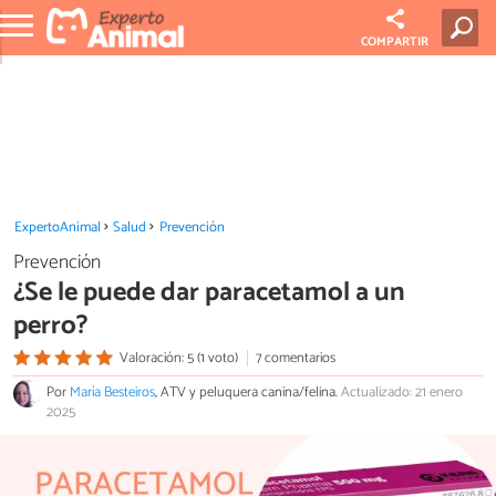
COMPARTIR
ExpertoAnimal
Salud
Prevención
Prevención
¿Se le puede dar paracetamol a un
perro?
Valoración: 5 (1 voto)
7 comentarios
Por
María Besteiros
, ATV y peluquera canina/felina.
Actualizado: 21 enero
2025