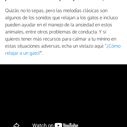
Quizás no lo sepas, pero las melodías clásicas son
algunos de los sonidos que relajan a los gatos e incluso
pueden ayudar en el manejo de la ansiedad en estos
animales, entre otros problemas de conducta. Y si
quieres tener más recursos para calmar a tu minino en
estas situaciones adversas, echa un vistazo aquí: "
¿Cómo
relajar a un gato?
".