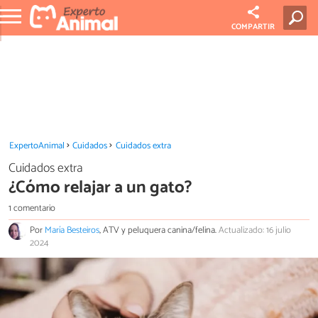
COMPARTIR
ExpertoAnimal
Cuidados
Cuidados extra
Cuidados extra
¿Cómo relajar a un gato?
1 comentario
Por
María Besteiros
, ATV y peluquera canina/felina.
Actualizado: 16 julio
2024