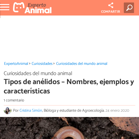
COMPARTIR
ExpertoAnimal
Curiosidades
Curiosidades del mundo animal
Curiosidades del mundo animal
Tipos de anélidos – Nombres, ejemplos y
características
1 comentario
Por
Cristina Simón
, Bióloga y estudiante de Agroecología.
24 enero 2020