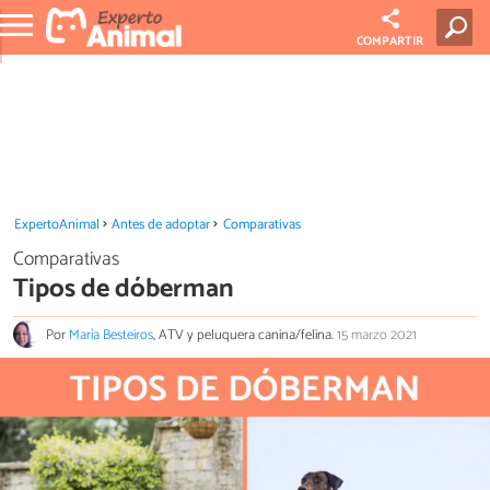
COMPARTIR
ExpertoAnimal
Antes de adoptar
Comparativas
Comparativas
Tipos de dóberman
Por
María Besteiros
, ATV y peluquera canina/felina.
15 marzo 2021