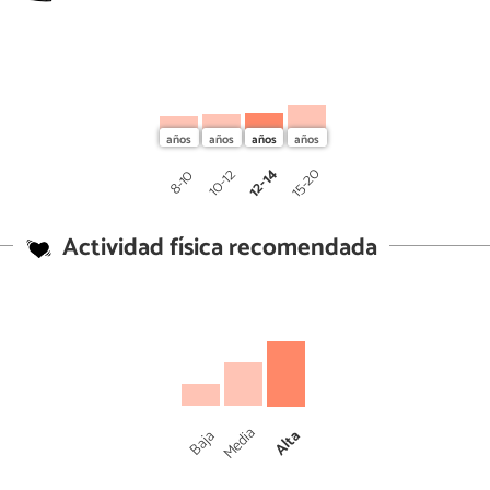
12-14
15-20
10-12
8-10
Actividad física recomendada
Media
Baja
Alta