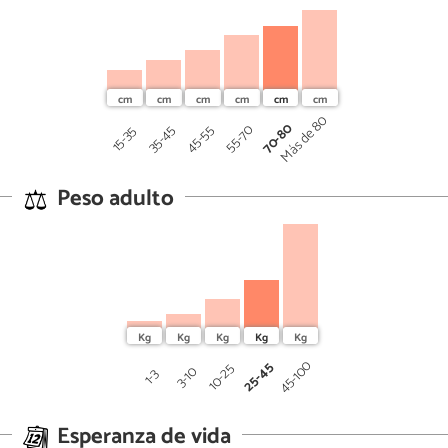
Más de 80
70-80
45-55
55-70
35-45
15-35
Peso adulto
45-100
25-45
10-25
3-10
1-3
Esperanza de vida