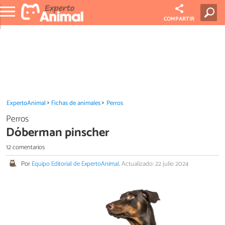
COMPARTIR
ExpertoAnimal
Fichas de animales
Perros
Perros
Dóberman pinscher
12 comentarios
Por
Equipo Editorial de ExpertoAnimal
.
Actualizado: 22 julio 2024