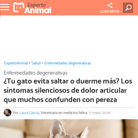
COMPARTIR
ExpertoAnimal
Salud
Enfermedades degenerativas
Enfermedades degenerativas
¿Tu gato evita saltar o duerme más? Los
síntomas silenciosos de dolor articular
que muchos confunden con pereza
Por
Laura García
, Veterinaria en medicina felina.
17 mayo 2026