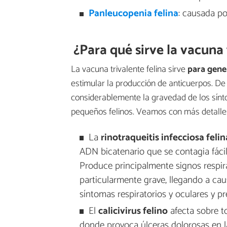
Panleucopenia felina
: causada por
¿Para qué sirve la vacuna 
La vacuna trivalente felina sirve
para gene
estimular la producción de anticuerpos. De
considerablemente la gravedad de los sínto
pequeños felinos. Veamos con más detalles
La
rinotraqueitis infecciosa felin
ADN bicatenario que se contagia fác
Produce principalmente signos respirat
particularmente grave, llegando a ca
síntomas respiratorios y oculares y p
El
calicivirus felino
afecta sobre to
donde provoca úlceras dolorosas en l