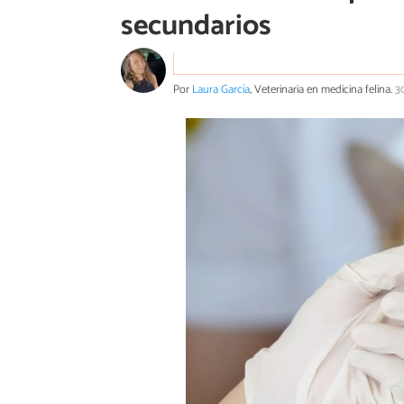
secundarios
Por
Laura García
, Veterinaria en medicina felina.
3