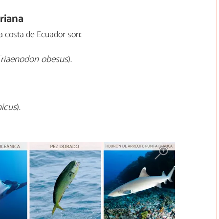
riana
a costa de Ecuador son:
riaenodon obesus
).
icus
).