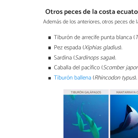
Otros peces de la costa ecuato
Además de los anteriores, otros peces de l
Tiburón de arrecife punta blanca (
T
Pez espada (
Xiphias gladius
).
Sardina (
Sardinops sagax
).
Caballa del pacífico (
Scomber japon
Tiburón ballena
(
Rhincodon typus
).