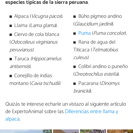
especies típicas de la sierra peruana
.
Alpaca (
Vicugna pacos
).
Búho pigmeo andino
(
Glaucidium jardinii
).
Llama
(
Lama glama
).
Puma
(
Puma concolor
).
Ciervo de cola blanca
(
Odocoileus virginianus
Rana de agua del
peruvianus
).
Titicaca (
Telmatobius
culeus
).
Taruca
(
Hippocamelus
antisensis
).
Colibrí andino o puneño
(
Oreotrochilus estella
).
Conejillo de indias
montano (
Cavia tschudii
).
Pacarana (
Dinomys
branickii
).
Quizás te interese echarle un vistazo al siguiente artículo
de ExpertoAnimal sobre las
Diferencias entre llama y
alpaca
.