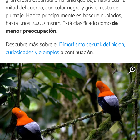
gran cresta escarlata o naranja que baja hasta casi la
mitad del cuerpo, con color negro y gris el resto del
plumaje. Habita principalmente es bosque nublados,
hasta unos 2.400 msnm. Está clasificado como
de
menor preocupación
.
Descubre más sobre el
Dimorfismo sexual: definición,
curiosidades y ejemplos
a continuación.