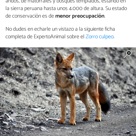
áridos, de matorrales y bosques templados, estando en
la sierra peruana hasta unos 4.000 de altura. Su estado
de conservación es de
menor preocupación
.
No dudes en echarle un vistazo a la siguiente ficha
completa de ExpertoAnimal sobre el
Zorro culpeo
.