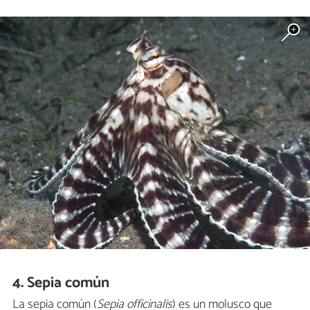
4. Sepia común
La sepia común (
Sepia officinalis
) es un molusco que