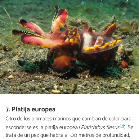
7. Platija europea
Otro de los animales marinos que cambian de color para
[2]
esconderse es la platija europea (
Platichthys flesus
). Se
trata de un pez que habita a 100 metros de profundidad,