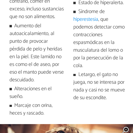
contrario, comer en
Estado de hiperalerta.
exceso, incluso sustancias
Síndrome de
que no son alimentos.
hiperestesia
, que
Aumento del
podemos detectar como
autoacicalamiento, al
contracciones
punto de provocar
espasmódicas en la
pérdida de pelo y heridas
musculatura del lomo o
en la piel. Este lamido no
por la persecución de la
es como el de aseo, por
cola.
eso el manto puede verse
Letargo, el gato no
descuidado.
juega, no se interesa por
Alteraciones en el
nada y casi no se mueve
sueño.
de su escondite.
Marcaje con orina,
heces y rascado.