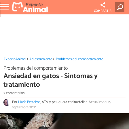
COMPARTIR
ExpertoAnimal
Adiestramiento
Problemas del comportamiento
Problemas del comportamiento
Ansiedad en gatos - Síntomas y
tratamiento
2 comentarios
Por
María Besteiros
, ATV y peluquera canina/felina.
Actualizado: 15
septiembre 2021