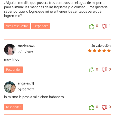
¿Alguien me dijo que pusiera tres centavos en el agua de mi perra
para eliminar las manchas de las lágriams y lo conseguí. Me gustaria
saber porque lo logre. que mineral tienen los centavos para que
logren eso?
Ver
2
respuestas
Responder
0
1
Maria
14/02/2020
maria1942_
Su valoración:
Hola minerva, me podrias contar si te siguio funcionando y como
21/03/2019
es el proceso para mi perrito maltes, gracias por tu ayuda.
muy lindo
0
0
Responder
0
0
.María
angeles_13
27/04/2020
05/08/2017
Hola es verdad lo de los. Centavos?
lo mismo le pasa a mi bichon habanero
0
0
Responder
0
0