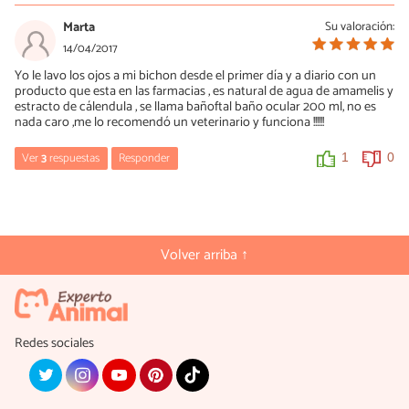
Marta
Su valoración:
14/04/2017
Yo le lavo los ojos a mi bichon desde el primer día y a diario con un
producto que esta en las farmacias , es natural de agua de amamelis y
estracto de cálendula , se llama bañoftal baño ocular 200 ml, no es
nada caro ,me lo recomendó un veterinario y funciona !!!!!!
Ver
3
respuestas
Responder
1
0
Eva
04/11/2018
Buenas tardes!!
Volver arriba ↑
Perdone que le moleste:
Con este líquido le limpia todo el ojo ó solo la parte manchada?
Se le elimina la mancha de óxido?
Redes sociales
Muchas Gracias.