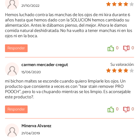
21/10/2022
Hemos luchado contra las manchas de los ojos de mi kira durante 6
años hasta que hemos dado con la SOLUCION hemos cambiado su
alimentación. Antes le dábamos pienso, del mejor. Ahora le damos
comida natural deshidratada. No ha vuelto a tener manchas ni en los
ojos ni en la boca.
Responder
0
0
carmen mercader cregut
Su valoración:
15/06/2020
mi bichon maltes se esconde cuando quiero limpiarle los ojos. Un
producto que consiente a veces es con "tear stain remover PRO
POOCH", pero lo va chupando mientras se los limpio. Es aconsejable
este producto?.
Responder
0
0
Minerva Alvarez
21/04/2019