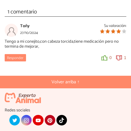
1 comentario
Toñy
Su valoración:
27/10/2024
Tengo a mi conejito,con cabeza torcida,tiene medicación pero no
termina de mejorar,
Responder
0
1
Volver arriba ↑
Redes sociales