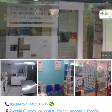
4 fotos
951394257
-
687484586
Avenida Guindos, 29, local 10. Málaga. Andalucía. España.,