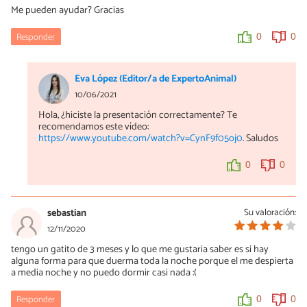
Me pueden ayudar? Gracias
Responder
0
0
Eva López (Editor/a de ExpertoAnimal)
10/06/2021
Hola, ¿hiciste la presentación correctamente? Te
recomendamos este vídeo:
https://www.youtube.com/watch?v=CynF9f05oj0
. Saludos
0
0
sebastian
Su valoración:
12/11/2020
tengo un gatito de 3 meses y lo que me gustaria saber es si hay
alguna forma para que duerma toda la noche porque el me despierta
a media noche y no puedo dormir casi nada :(
Responder
0
0