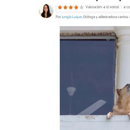
Valoración: 4 (2 votos)
4 c
Por
Jungla Luque
, Etóloga y adiestradora canina.