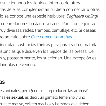
an succionando los líquidos internos de otros
has de ellas complementan su dieta con néctar u otras
olo se conoce una especie herbívora:
Bagheera kiplingi.
on depredadores bastante voraces. Para conseguir su
uy diversas: redes, trampas, camuflaje, etc. Si deseas
ro artículo sobre
Qué comen las arañas
.
e inoculan sustancias tóxicas para paralizarla o matarla.
tancias que disuelven los tejidos de las presas. De
os y, posteriormente, los succionan. Una excepción es
glándulas de veneno.
as
es animales, pero ¿cómo se reproducen las arañas?
añas
es sexual
, es decir, un gameto femenino y uno
or este motivo, existen machos y hembras que deben