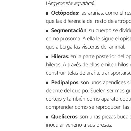
(
Argyroneta aquatica
).
O
ctópodas
: las arañas, como el r
que las diferencia del resto de artróp
Segmentación
: su cuerpo se divi
como prosoma. A ella le sigue el o
que alberga las vísceras del animal.
H
ileras
: en la parte posterior del
hileras. A través de ellas emiten hilos
construir telas de araña, transportars
Pedipalpos
: son unos apéndices si
delante del cuerpo. Suelen ser más gr
cortejo y también como aparato copul
comprender cómo se reproducen las 
Q
uelíceros
: son unas piezas bucal
inocular veneno a sus presas.