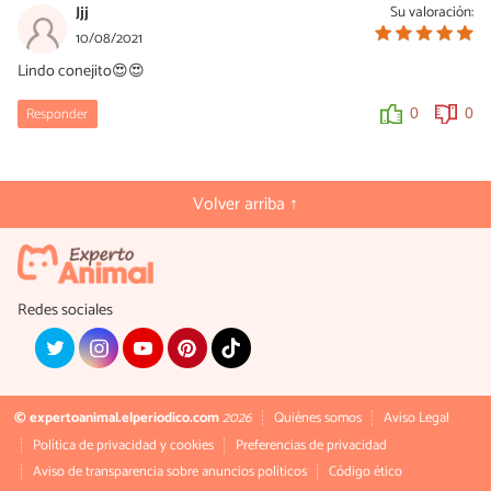
Jjj
Su valoración:
10/08/2021
Lindo conejito😍😍
Responder
0
0
Volver arriba ↑
Redes sociales
© expertoanimal.elperiodico.com
2026
Quiénes somos
Aviso Legal
Política de privacidad y cookies
Preferencias de privacidad
Aviso de transparencia sobre anuncios políticos
Código ético