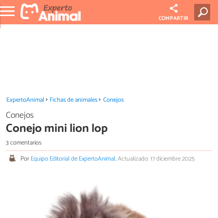
COMPARTIR
ExpertoAnimal
Fichas de animales
Conejos
Conejos
Conejo mini lion lop
3 comentarios
Por
Equipo Editorial de ExpertoAnimal
.
Actualizado: 17 diciembre 2025