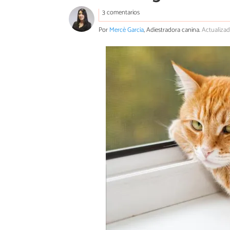
3 comentarios
Por
Mercè Garcia
, Adiestradora canina.
Actualizad