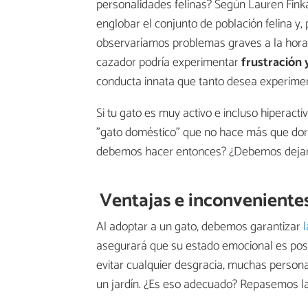
personalidades felinas? Según Lauren Finka
englobar el conjunto de población felina y,
observaríamos problemas graves a la hora de
cazador podría experimentar
frustración 
conducta innata que tanto desea experimen
Si tu gato es muy activo e incluso hiperact
"gato doméstico" que no hace más que dorm
debemos hacer entonces? ¿Debemos dejarles
Ventajas e inconvenientes
Al adoptar a un gato, debemos garantizar
l
asegurará que su estado emocional es posit
evitar cualquier desgracia, muchas personas
un jardín. ¿Es eso adecuado? Repasemos las