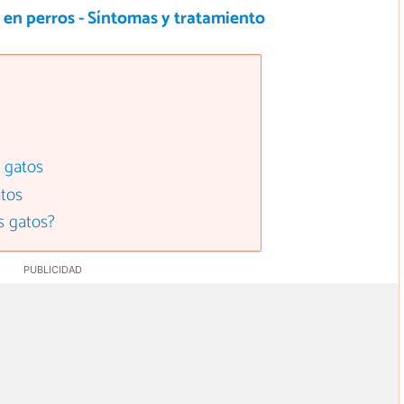
s en perros - Síntomas y tratamiento
s gatos
atos
os gatos?