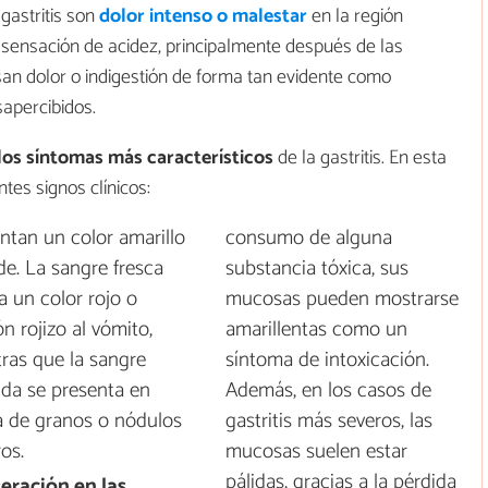
gastritis son
dolor intenso o malestar
en la región
sensación de acidez, principalmente después de las
n dolor o indigestión de forma tan evidente como
apercibidos.
los síntomas más característicos
de la gastritis. En esta
tes signos clínicos:
ntan un color amarillo
consumo de alguna
de. La sangre fresca
substancia tóxica, sus
a un color rojo o
mucosas pueden mostrarse
n rojizo al vómito,
amarillentas como un
ras que la sangre
síntoma de intoxicación.
ida se presenta en
Además, en los casos de
 de granos o nódulos
gastritis más severos, las
os.
mucosas suelen estar
pálidas, gracias a la pérdida
teración en las